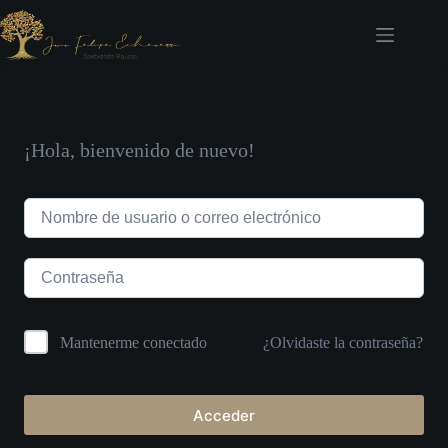
Saltar
al
contenido
¡Hola, bienvenido de nuevo!
¿Olvidaste la contraseña?
Mantenerme conectado
Acceder